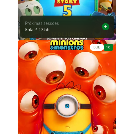
Próximas sessões
Sala 2
-
12:55
Animação, Aventura, Comédia • • 1h27
DUB
10