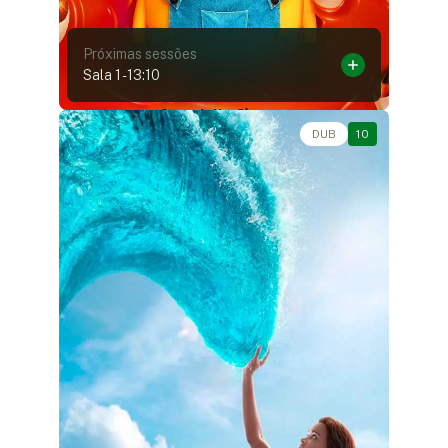
Próximas sessões
Sala 1
-
13:10
Aventura, Fantasia, Live-Action • • 1h55
DUB
10