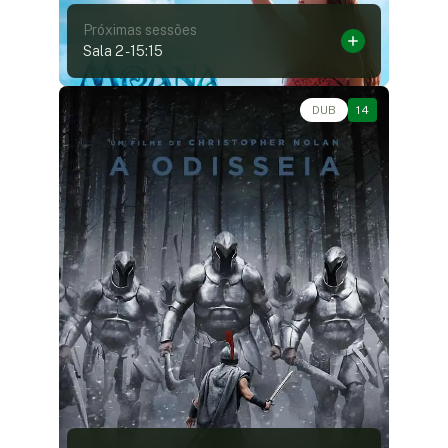
Próximas sessões
Sala 2
-
15:15
Ação, Aventura, Épico, Fantasia • • 2h52
DUB
14