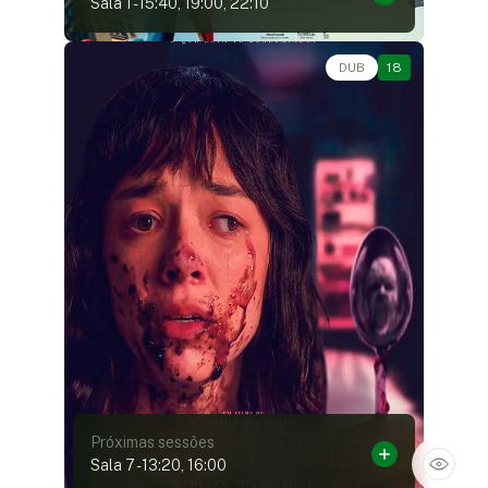
Sala 1
-
15:40, 19:00, 22:10
Terror • • 1h53
DUB
18
Próximas sessões
Sala 7
-
13:20, 16:00