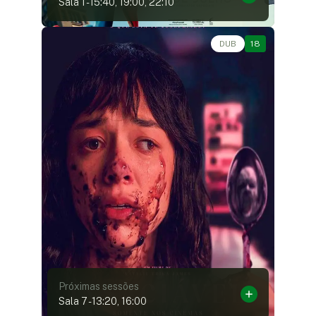
Sala 1
-
15:40, 19:00, 22:10
Terror • • 1h53
DUB
18
Próximas sessões
Sala 7
-
13:20, 16:00