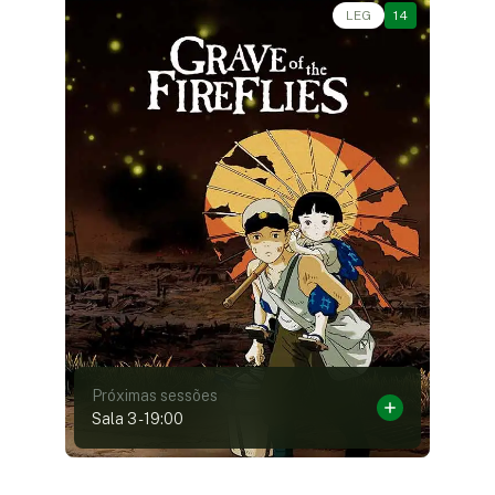
Drama, Guerra • • 1h29
LEG
14
Próximas sessões
Sala 3
-
19:00