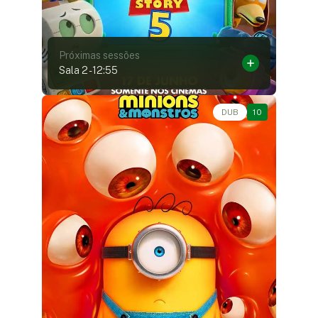
Próximas sessões
Sala 2
-
12:55
Animação, Aventura, Comédia • • 1h27
DUB
10