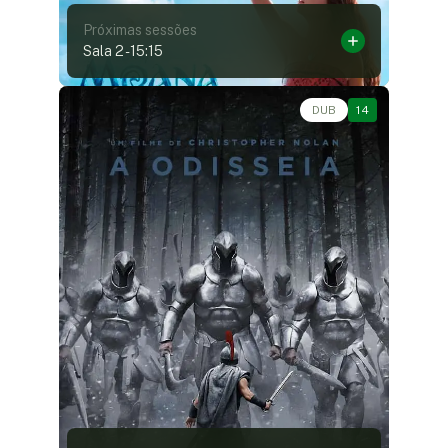
Próximas sessões
Sala 2
-
15:15
Ação, Aventura, Épico, Fantasia • • 2h52
DUB
14