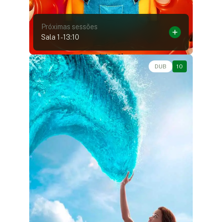
Próximas sessões
Sala 1
-
13:10
Aventura, Fantasia, Live-Action • • 1h55
DUB
10