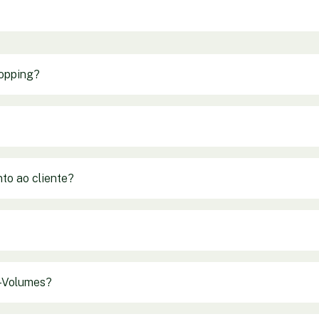
hopping?
to ao cliente?
a-Volumes?