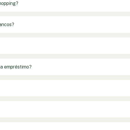
hopping?
Bancos?
ra empréstimo?