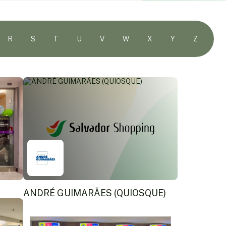
R
S
T
U
V
W
X
Y
Z
ANDRÉ GUIMARÃES (QUIOSQUE)