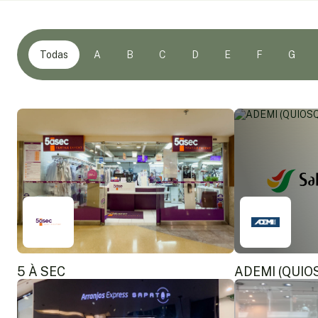
Todas
A
B
C
D
E
F
G
5 À SEC
ADEMI (QUIO