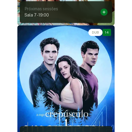
Próximas sessões
Sala 7
-
19:00
Drama, Fantasia, Romance • • 1h57
DUB
14