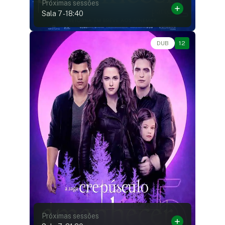
Próximas sessões
Sala 7
-
18:40
Romance • • 1h55
DUB
12
Próximas sessões