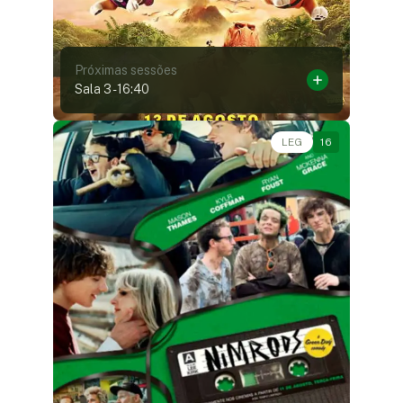
Próximas sessões
Sala 3
-
16:40
Comédia, Drama, Musical • • 1h56
LEG
16