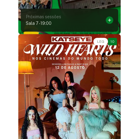
Próximas sessões
Sala 7
-
19:00
Show Musical • • 1h20
LEG
10