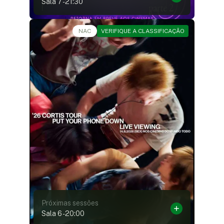
Sala 7
-
21:30
Show Musical •
NAC
VERIFIQUE A CLASSIFICAÇÃO
Próximas sessões
Sala 6
-
20:00