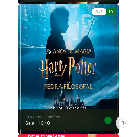
Ação, Aventura, Fantasia • • 2h42
DUB
10
Próximas sessões
Sala 1
-
16:40