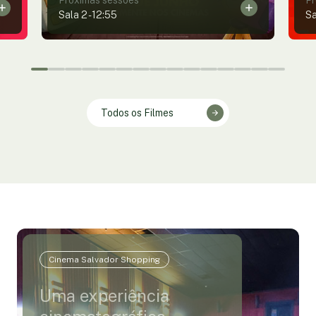
Sala 2
-
12:55
Sa
Todos os Filmes
Cinema Salvador Shopping
Uma experiência