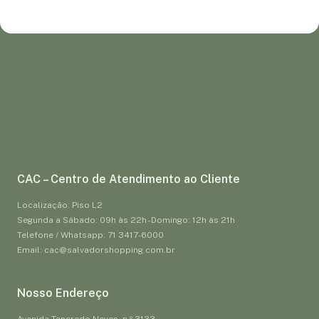
CAC – Centro de Atendimento ao Cliente
Localização: Piso L2
Segunda a Sábado: 09h às 22h - Domingo: 12h às 21h
Telefone / Whatsapp: 71 3417-6000
Email: cac@salvadorshopping.com.br
Nosso Endereço
Avenida Tancredo Neves, n.º 3133