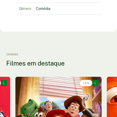
Gênero
Comédia
CINEMA
Filmes em destaque
L
Animação, Aventura, Comédia • • 1h40
LEG
L
An