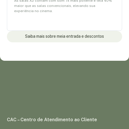
As salas XD contam com som 7x mais potente e tela 40%
maior que as salas convencionais, elevando sua
experiência no cinema.
Saiba mais sobre meia entrada e descontos
CAC – Centro de Atendimento ao Cliente