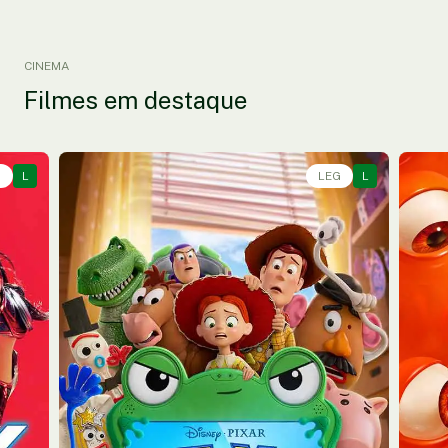
CINEMA
Filmes em destaque
G
L
Animação, Aventura, Comédia • • 1h40
LEG
L
Anim