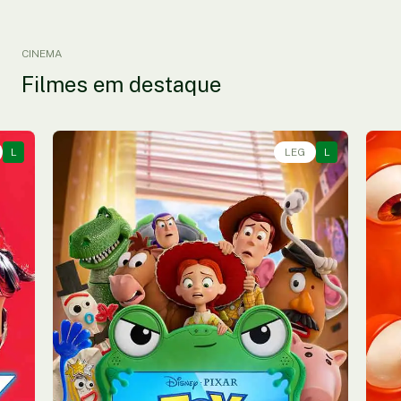
CINEMA
Filmes em destaque
L
Animação, Aventura, Comédia • • 1h40
LEG
L
An