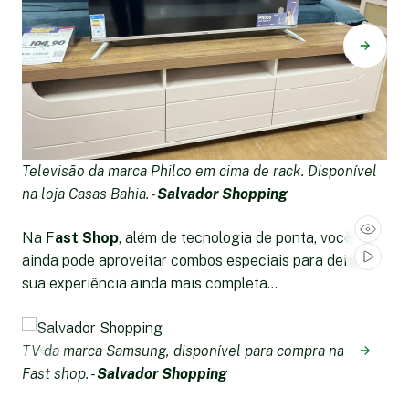
Televisão da marca Philco em cima de rack. Disponível
T
na loja Casas Bahia. -
Salvador Shopping
na
Na F
ast Shop
, além de tecnologia de ponta, você
ainda pode aproveitar combos especiais para deixar
sua experiência ainda mais completa...
TV da marca Samsung, disponível para compra na loja
Fast shop. -
Salvador Shopping