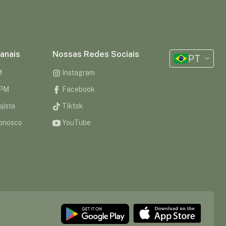
anais
Nossas Redes Sociais
PT
M
Instagram
CPM
Facebook
jista
Tiktok
onosco
YouTube