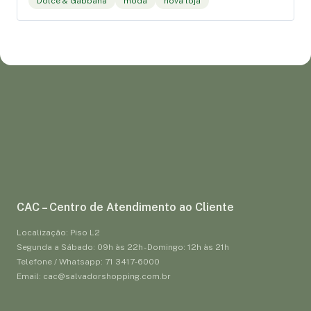
Dolce & Gabbana
moda
nova loja
CAC – Centro de Atendimento ao Cliente
Localização: Piso L2
Segunda a Sábado: 09h às 22h - Domingo: 12h às 21h
Telefone / Whatsapp: 71 3417-6000
Email: cac@salvadorshopping.com.br