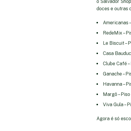
o Salvador Shop
doces e outras d
Americanas –
RedeMix – Pis
Le Biscuit – 
Casa Bauducc
Clube Café – 
Ganache – Pis
Havanna – Pis
Margô – Piso
Viva Gula – P
Agora é só escol