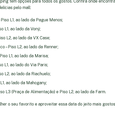
ping tem opções para todos os gostos. Confira onde encontra
elícias pelo mall:
 Piso L1, ao lado da Pague Menos;
o L1, ao lado da Voný;
Piso L2, ao lado da VX Case;
o – Piso L2, ao lado da Renner;
Piso L1, ao lado da Marisa;
o L1, ao lado do Via Paris;
o L2, ao lado da Riachuelo;
 L1, ao lado da Mahogany;
iso L3 (Praça de Alimentação) e Piso L2, ao lado da Farm.
her o seu favorito e aproveitar essa data do jeito mais gostos