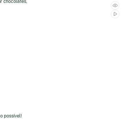
r chocolates,
o possível!