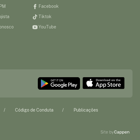
CPM
Facebook
jista
Tiktok
onosco
YouTube
Código de Conduta
Publicações