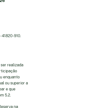
026
- 41820-910.
er realizada
rticipação
ou enquanto
al ou superior a
par e que
m 5.2.
 Reserva na