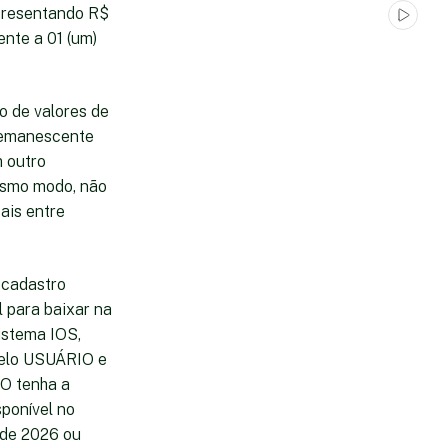
apresentando R$
ente a 01 (um)
ão de valores de
 remanescente
m outro
esmo modo, não
cais entre
u cadastro
l para baixar na
istema IOS,
 pelo USUÁRIO e
IO tenha a
sponível no
o de 2026 ou