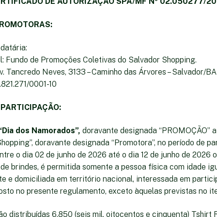
RTIFICADO DE AUTORIZAÇÃO SPA/MF Nº 02.050277/2
PROMOTORAS:
datária:
ial: Fundo de Promoções Coletivas do Salvador Shopping.
Av. Tancredo Neves, 3133 – Caminho das Árvores – Salvador/BA 
8.821.271/0001-10
 PARTICIPAÇÃO:
“Dia dos Namorados”,
doravante designada “PROMOÇÃO” a s
Shopping”, doravante designada “Promotora”, no período de pa
tre o dia 02 de junho de 2026 até o dia 12 de junho de 2026 
de brindes, é permitida somente a pessoa física com idade igu
te e domiciliada em território nacional, interessada em partici
sto no presente regulamento, exceto àquelas previstas no ite
rão distribuídas 6.850 (seis mil, oitocentos e cinquenta) Tshirt