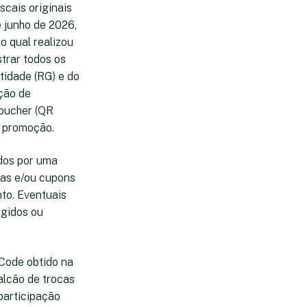
scais originais
e junho de 2026,
o qual realizou
trar todos os
tidade (RG) e do
ção de
voucher (QR
a promoção.
ados por uma
tas e/ou cupons
to. Eventuais
igidos ou
 Code obtido na
alcão de trocas
participação