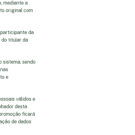
o, mediante a
o original com
participante da
do titular da
o sistema, sendo
 nas
to e
ssoais válidos e
anhador desta
promoção ficará
mação de dados