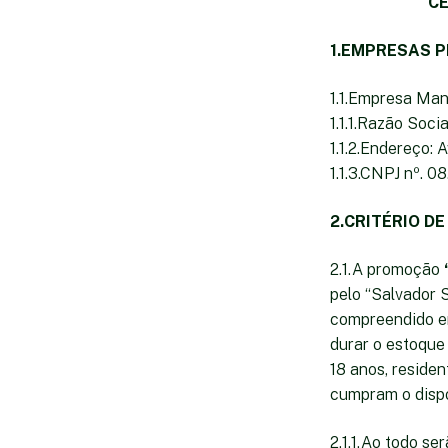
CE
1.EMPRESAS 
1.1.Empresa Man
1.1.1.Razão Soc
1.1.2.Endereço: 
1.1.3.CNPJ nº. 0
2.CRITÉRIO DE
2.1.A promoção
pelo “Salvador 
compreendido en
durar o estoque 
18 anos, residen
cumpram o dispo
2.1.1.Ao todo se