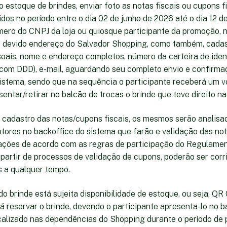
 estoque de brindes, enviar foto as notas fiscais ou cupons fi
dos no período entre o dia 02 de junho de 2026 até o dia 12 d
ero do CNPJ da loja ou quiosque participante da promoção, n
 devido endereço do Salvador Shopping, como também, cadas
oais, nome e endereço completos, número da carteira de iden
(com DDD), e-mail, aguardando seu completo envio e confirma
sistema, sendo que na sequência o participante receberá um 
entar/retirar no balcão de trocas o brinde que teve direito n
 o cadastro das notas/cupons fiscais, os mesmos serão analis
tores no backoffice do sistema que farão e validação das no
mações de acordo com as regras de participação do Regulamen
 partir de processos de validação de cupons, poderão ser corr
s a qualquer tempo.
 do brinde está sujeita disponibilidade de estoque, ou seja, QR
á reservar o brinde, devendo o participante apresenta-lo no b
alizado nas dependências do Shopping durante o período de 