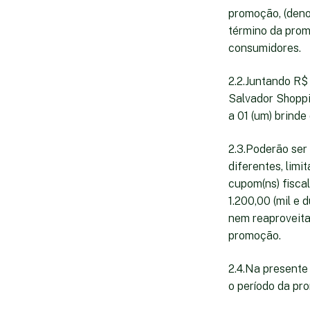
promoção, (deno
término da prom
consumidores.
2.2.Juntando R$ 
Salvador Shoppin
a 01 (um) brind
2.3.Poderão ser
diferentes, limi
cupom(ns) fiscal
1.200,00 (mil e 
nem reaproveita
promoção.
2.4.Na presente
o período da pro