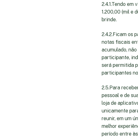
2.4.1.Tendo em 
1.200,00 (mil e 
brinde.
2.4.2.Ficam os p
notas fiscais e
acumulado, não 
participante, i
será permitida p
participantes n
2.5.Para receber
pessoal e de sua
loja de aplicat
unicamente para
reunir, em um ú
melhor experiênc
período entre às