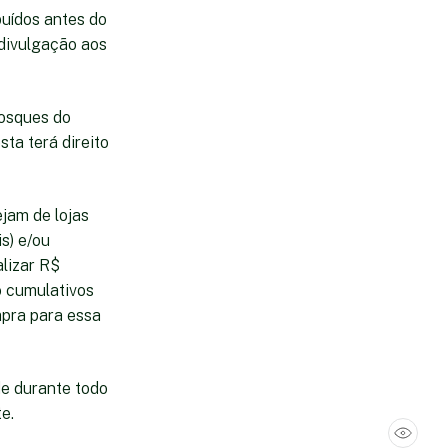
buídos antes do
divulgação aos
iosques do
sta terá direito
jam de lojas
is) e/ou
alizar R$
do cumulativos
mpra para essa
de durante todo
e.