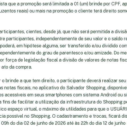
vista que a promoção será limitada a 01 (um) brinde por CPF, 
duzentos reais) ou mais na promoção o cliente terá direito som
articipantes, cientes, desde já, que não será permitida a divis
ntre participantes, independentemente de seu valor e o saldo
poderá, em hipótese alguma, ser transferido e/ou dividido co
ndependentemente do grau de parentesco e/ou amizade. Do m
or força de legislação fiscal a divisão de valores de notas fis
o ato da compra.
 o brinde a que tem direito, o participante deverá realizar se
s notas fiscais, no aplicativo do Salvador Shopping, disponíve
ivos acessíveis em seus smartphones com sistema Android ou s
 fins de facilitar a utilização da infraestrutura do Shopping
nico espaço virtual, o máximo de utilidades para que o USUÁR
ia possível no Shopping. O cadastramento e trocas, ficará di
 09h do dia 02 de junho de 2026 até às 22h do dia 12 de junh