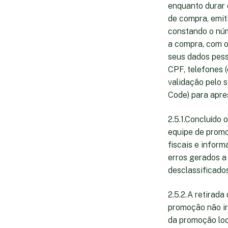
enquanto durar o
de compra, emiti
constando o núm
a compra, com o
seus dados pess
CPF, telefones 
validação pelo 
Code) para apres
2.5.1.Concluído
equipe de promo
fiscais e infor
erros gerados a
desclassificado
2.5.2.A retirada
promoção não ir
da promoção loc