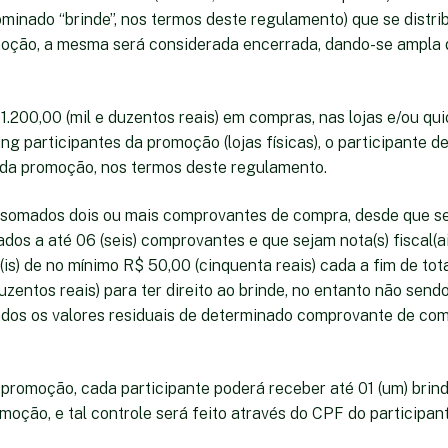
minado “brinde”, nos termos deste regulamento) que se distri
oção, a mesma será considerada encerrada, dando-se ampla 
1.200,00 (mil e duzentos reais) em compras, nas lojas e/ou qu
g participantes da promoção (lojas físicas), o participante de
e da promoção, nos termos deste regulamento.
 somados dois ou mais comprovantes de compra, desde que se
tados a até 06 (seis) comprovantes e que sejam nota(s) fiscal(a
(is) de no mínimo R$ 50,00 (cinquenta reais) cada a fim de tot
duzentos reais) para ter direito ao brinde, no entanto não sen
dos os valores residuais de determinado comprovante de co
 promoção, cada participante poderá receber até 01 (um) brin
moção, e tal controle será feito através do CPF do participant