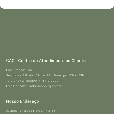
CAC – Centro de Atendimento ao Cliente
Localização: Piso L2
Segunda a Sábado: 09h às 22h - Domingo: 12h às 21h
Telefone / Whatsapp: 71 3417-6000
Email: cac@salvadorshopping.com.br
Nosso Endereço
Avenida Tancredo Neves, n.º 3133