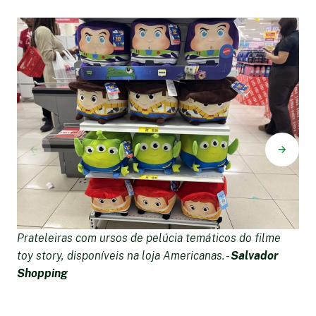
Prateleiras com ursos de pelúcia temáticos do filme
M
toy story, disponíveis na loja Americanas. -
Salvador
p
Shopping
A