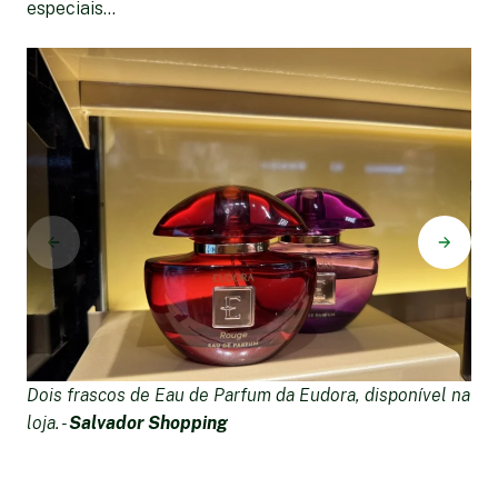
especiais...
Dois frascos de Eau de Parfum da Eudora, disponível na
T
loja. -
Salvador Shopping
s
Di