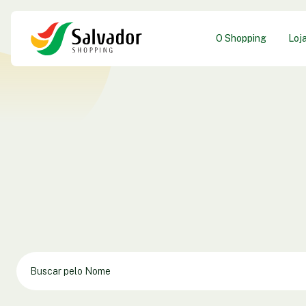
O Shopping
Loj