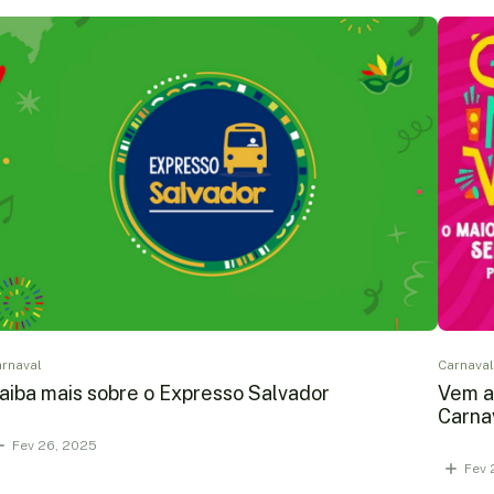
rnaval
Carnava
aiba mais sobre o Expresso Salvador
Vem ai
Carna
Fev 26, 2025
Fev 