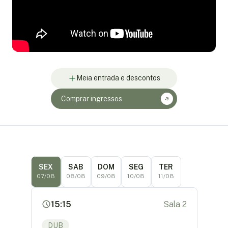
Meia entrada e descontos
Comprar ingressos
SEX
SAB
DOM
SEG
TER
07/08
08/08
09/08
10/08
11/08
15:15
Sala 2
DUB