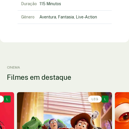
Duração
115 Minutos
Gênero
Aventura, Fantasia, Live-Action
CINEMA
Filmes em destaque
G
L
Animação, Aventura, Comédia • • 1h40
LEG
L
Anim