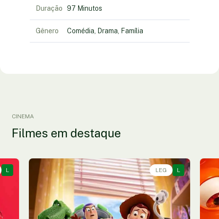
Duração
97 Minutos
Gênero
Comédia, Drama, Família
CINEMA
Filmes em destaque
L
Animação, Aventura, Comédia • • 1h40
LEG
L
An