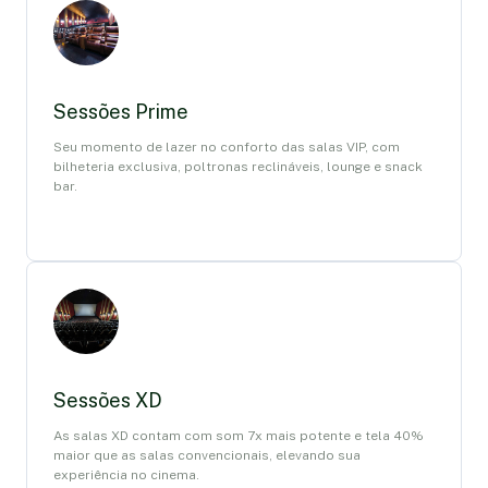
Sessões Prime
Seu momento de lazer no conforto das salas VIP, com
bilheteria exclusiva, poltronas reclináveis, lounge e snack
bar.
Sessões XD
As salas XD contam com som 7x mais potente e tela 40%
maior que as salas convencionais, elevando sua
experiência no cinema.