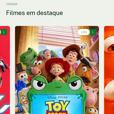
CINEMA
Filmes em destaque
L
Animação, Aventura, Comédia • • 1h40
LEG
L
An