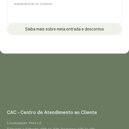
experiência no cinema.
Saiba mais sobre meia entrada e descontos
CAC – Centro de Atendimento ao Cliente
Localização: Piso L2
Segunda a Sábado: 09h às 22h - Domingo: 12h às 21h