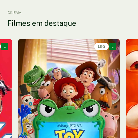
CINEMA
Filmes em destaque
L
Animação, Aventura, Comédia • • 1h40
LEG
L
An