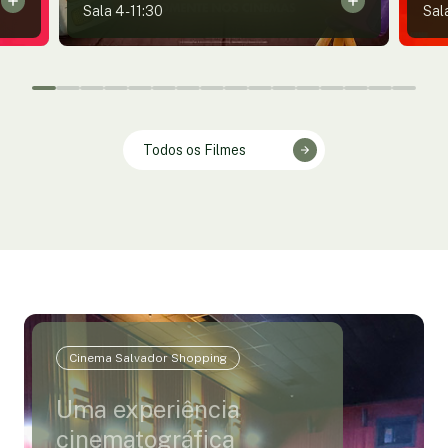
Sala 4
-
11:30
Sal
Todos os Filmes
Cinema Salvador Shopping
Uma experiência
cinematográfica