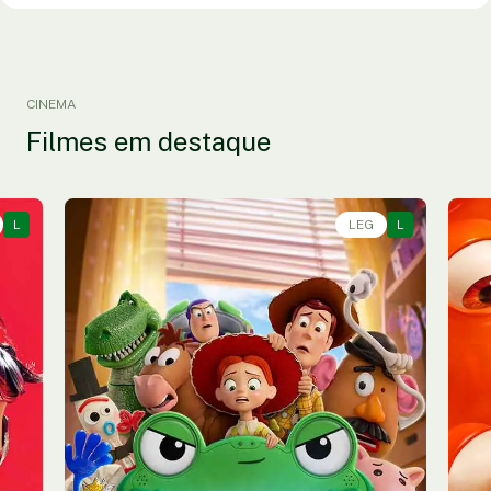
CINEMA
Filmes em destaque
L
Animação, Aventura, Comédia • • 1h40
LEG
L
An