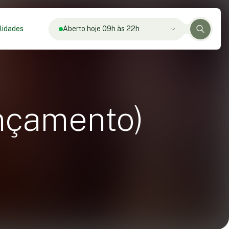
lidades
Aberto hoje 09h às 22h
nçamento)