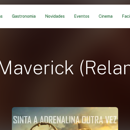
as
Gastronomia
Novidades
Eventos
Cinema
Faci
 Maverick (Rela