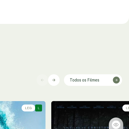
Todos os Filmes
LEG
L
L