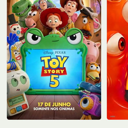
Qui - 06/08
Qui - 0
Sala 2
12:55
Sala 1