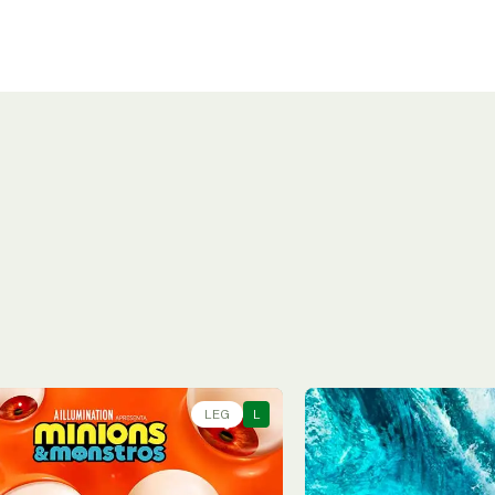
LEG
L